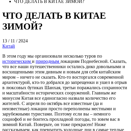
ЧТО ДЕЛАТЬ В КИТАЕ ЗИМОЙ?
ЧТО ДЕЛАТЬ В КИТАЕ
ЗИМОЙ?
13 / 11 / 2024
Китай
В этом году мы организовали несколько туров по
историческим
и
природным
локациям Поднебесной. Сказать,
что все наши путешественники остались дико довольными и
восхищенными этим дивным и новым для себя китайским
миром – ничего не сказать. Кто-то восторгался современной
архитектурой, кто-то добрался до запрещенки и ушел в отрыв
в люксовых бутиках Шанхая, третьи поражались сохранности
и масштабности исторических сооружений. Главным же
минусом Китая все единогласно назвали количество его
жителей. С апреля по октябрь все известные (да и
неизвестные) локации просто переполнены местными и
зарубежными туристами. Поэтому если вы – немного
социофоб и не боитесь прохладной погоды, то зовем вас в
зимний Китай. Поверьте, он тоже прекрасен! Ниже
рассказываем, как превратить холодные дни в самые теплые