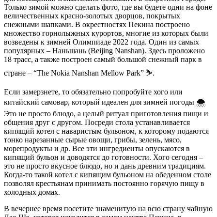
Только зимой можно сделать фото, где вы будете одни на фоне
величественных красно-золотых дворцов, покрытых
снежными шапками. В окрестностях Пекина построено
множество горнолыжных курортов, многие из которых были
возведены к зимней Олимпиаде 2022 года. Один из самых
популярных – Наньшань (Beijing Nanshan). Здесь проложено
18 трасс, а также построен самый большой снежный парк в
стране – “The Nokia Nanshan Mellow Park” ⛷️.
Если замерзнете, то обязательно попробуйте хого или
китайский самовар, который идеален для зимней погоды 🌨
Это не просто блюдо, а целый ритуал приготовления пищи и
общения друг с другом. Посреди стола устанавливается
кипящий котел с наваристым бульоном, к которому подаются
тонко нарезанные сырые овощи, грибы, зелень, мясо,
морепродукты и др. Все эти ингредиенты опускаются в
кипящий бульон и доводятся до готовности. Хого сегодня –
это не просто вкусное блюдо, но и дань древним традициям.
Когда-то такой котел с кипящим бульоном на обеденном столе
позволял крестьянам принимать постоянно горячую пищу в
холодных домах.
В вечернее время посетите знаменитую на всю страну чайную