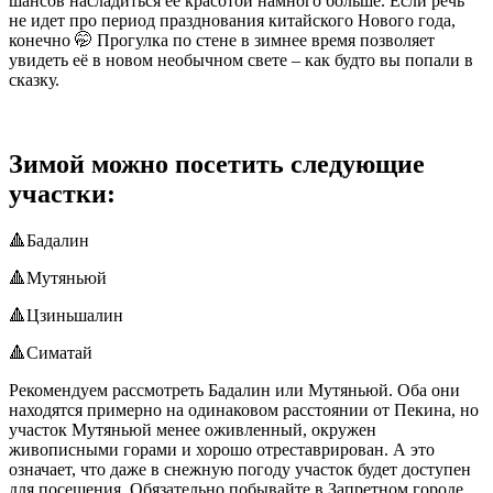
шансов насладиться ее красотой намного больше. Если речь
не идет про период празднования китайского Нового года,
конечно 🤭 Прогулка по стене в зимнее время позволяет
увидеть её в новом необычном свете – как будто вы попали в
сказку.
Зимой можно посетить следующие
участки:
🔺️Бадалин
🔺️Мутяньюй
🔺️Цзиньшалин
🔺️Симатай
Рекомендуем рассмотреть Бадалин или Мутяньюй. Оба они
находятся примерно на одинаковом расстоянии от Пекина, но
участок Мутяньюй менее оживленный, окружен
живописными горами и хорошо отреставрирован. А это
означает, что даже в снежную погоду участок будет доступен
для посещения. Обязательно побывайте в Запретном городе.