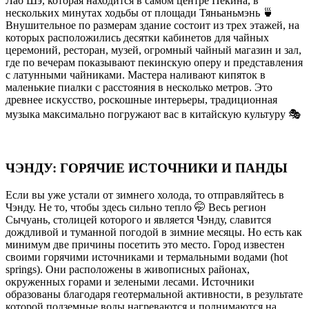
Лао Шэ, которая находится в самом центре Пекина, в
нескольких минутах ходьбы от площади Тяньаньмэнь 🍵
Внушительное по размерам здание состоит из трех этажей, на
которых расположились десятки кабинетов для чайных
церемоний, ресторан, музей, огромный чайный магазин и зал,
где по вечерам показывают пекинскую оперу и представления
с латунными чайниками. Мастера наливают кипяток в
маленькие пиалки с расстояния в несколько метров. Это
древнее искусство, роскошные интерьеры, традиционная
музыка максимально погружают вас в китайскую культуру 🎭
ЧЭНДУ: ГОРЯЧИЕ ИСТОЧНИКИ И ПАНДЫ
Если вы уже устали от зимнего холода, то отправляйтесь в
Чэнду. Не то, чтобы здесь сильно тепло 🤭 Весь регион
Сычуань, столицей которого и является Чэнду, славится
дождливой и туманной погодой в зимние месяцы. Но есть как
минимум две причины посетить это место. Город известен
своими горячими источниками и термальными водами (hot
springs). Они расположены в живописных районах,
окруженных горами и зелеными лесами. Источники
образованы благодаря геотермальной активности, в результате
которой подземные воды нагреваются и поднимаются на