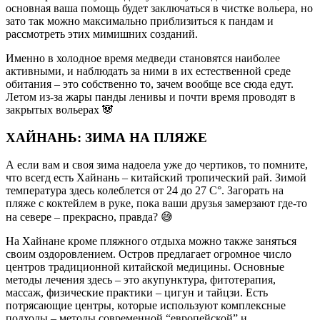
основная ваша помощь будет заключаться в чистке вольера, но
зато так можно максимально приблизиться к пандам и
рассмотреть этих мимишних созданий.
Именно в холодное время медведи становятся наиболее
активными, и наблюдать за ними в их естественной среде
обитания – это собственно то, зачем вообще все сюда едут.
Летом из-за жары панды ленивы и почти время проводят в
закрытых вольерах 🐼
ХАЙНАНЬ: ЗИМА НА ПЛЯЖЕ
А если вам и своя зима надоела уже до чертиков, то помните,
что всегд есть Хайнань – китайский тропический рай. Зимой
температура здесь колеблется от 24 до 27 С°. Загорать на
пляже с коктейлем в руке, пока ваши друзья замерзают где-то
на севере – прекрасно, правда? 😅
На Хайнане кроме пляжного отдыха можно также заняться
своим оздоровлением. Остров предлагает огромное число
центров традиционной китайской медицины. Основные
методы лечения здесь – это акупунктура, фитотерапия,
массаж, физические практики – цигун и тайцзи. Есть
потрясающие центры, которые используют комплексные
подходы – методы современной “европейской” и