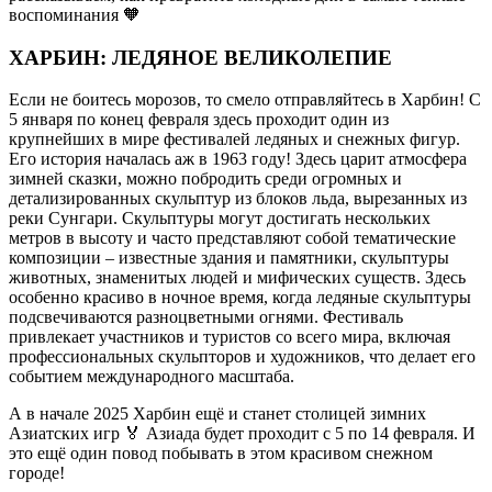
воспоминания 🧡
ХАРБИН: ЛЕДЯНОЕ ВЕЛИКОЛЕПИЕ
Если не боитесь морозов, то смело отправляйтесь в Харбин! С
5 января по конец февраля здесь проходит один из
крупнейших в мире фестивалей ледяных и снежных фигур.
Его история началась аж в 1963 году! Здесь царит атмосфера
зимней сказки, можно побродить среди огромных и
детализированных скульптур из блоков льда, вырезанных из
реки Сунгари. Скульптуры могут достигать нескольких
метров в высоту и часто представляют собой тематические
композиции – известные здания и памятники, скульптуры
животных, знаменитых людей и мифических существ. Здесь
особенно красиво в ночное время, когда ледяные скульптуры
подсвечиваются разноцветными огнями. Фестиваль
привлекает участников и туристов со всего мира, включая
профессиональных скульпторов и художников, что делает его
событием международного масштаба.
А в начале 2025 Харбин ещё и станет столицей зимних
Азиатских игр 🏅 Азиада будет проходит с 5 по 14 февраля. И
это ещё один повод побывать в этом красивом снежном
городе!