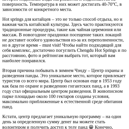
поверхность. Температура в них может достигать 40-70°C, в
зависимости от конкретного места.
Hot springs для китайцев – это не только способ отдыха, но и
важная часть китайской культуры. Здесь часто практикуются
традиционные процедуры, такие как чайная церемония или
массаж. В новогодние праздники посещение таких локаций
не доставит особого удовольствия из-за их переполненности,
но в другое время – must visit! Чтобы найти подходящий для
себя комплекс, достаточно погуглить Chengdu Hot Springs и по
расстоянию, фото и рейтингам выбрать тот, который вам
наиболее понравился.
Вторая причина побывать в зимнем Чэнду – Центр охраны и
разведения панды. Это уникальное место, которое привлекает
туристов со всего мира. Центр был основан еще в 1953 году
как база по охране и разведению гигантских панд, а в 1993
году стал официальным центром разведения. В живописном
парке площадью около 100 гектаров созданы условия,
максимально приближенные к естественной среде обитания
панд.
Кстати, центр предлагает уникальную программу – на один
день за определенную сумму денег вы можете стать
волонтером и получить доступ к телу панд 😁 Конечно,