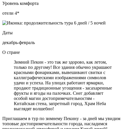
Уровень комфорта
отели 4*
Даты
декабрь-февраль
О стране
Зимний Пекин - это так же здорово, как летом,
только по другому! Все здания обычно украшают
красными фонариками, вывешивают свитки с
каллиграфическими изображениями символов
удачи и успеха. На улицах работают ярмарки,
продают традиционные угощения - засахаренные
фрукты и ягоды на палочках. Снег добавляет
особой магии достопримечательностям -
Китайская стена, запретный город, Храм Неба
выглядят волшебно!
Приглашаем в тур по зимнему Пекину - за дней мы увидим
топовые достопримечательности города, насладимся
предновогодней атмосферой и увидим Китай зимой!