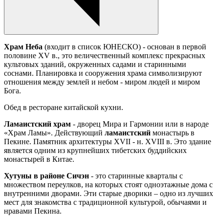
Храм Неба
(входит в список ЮНЕСКО) - основан в первой
половине XV в., это величественный комплекс прекрасных
культовых зданий, окруженных садами и старинными
соснами. Планировка и сооружения храма символизируют
отношения между землей и небом - миром людей и миром
Бога.
Обед в ресторане китайской кухни.
Ламаистский храм
- дворец Мира и Гармонии или в народе
«Храм Ламы». Действующий
ламаистский
монастырь в
Пекине. Памятник архитектуры XVII - н. XVIII в. Это здание
является одним из крупнейших тибетских буддийских
монастырей в Китае.
Хутуны в районе Сичэн
- это старинные кварталы с
множеством переулков, на которых стоят одноэтажные дома с
внутренними дворами. Эти старые дворики – одно из лучших
мест для знакомства с традиционной культурой, обычаями и
нравами Пекина.