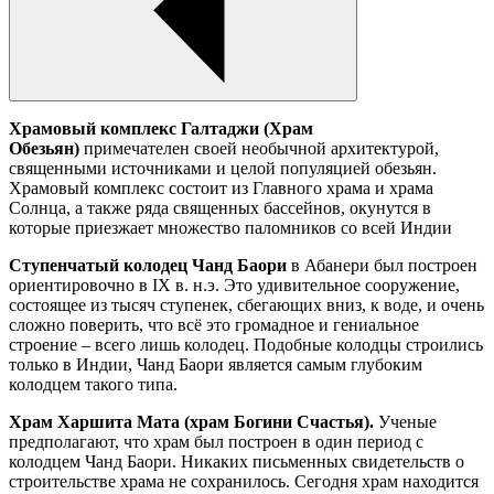
Храмовый комплекс Галтаджи
(Храм
Обезьян)
примечателен своей необычной архитектурой,
священными источниками и целой популяцией обезьян.
Храмовый комплекс состоит из Главного храма и храма
Солнца, а также ряда священных бассейнов, окунутся в
которые приезжает множество паломников со всей Индии
Ступенчатый колодец Чанд Баори
в Абанери был построен
ориентировочно в IX в. н.э. Это удивительное сооружение,
состоящее из тысяч ступенек, сбегающих вниз, к воде, и очень
сложно поверить, что всё это громадное и гениальное
строение – всего лишь колодец. Подобные колодцы строились
только в Индии, Чанд Баори является самым глубоким
колодцем такого типа.
Храм Харшита Мата
(храм Богини Счастья).
Ученые
предполагают, что храм был построен в один период с
колодцем Чанд Баори. Никаких письменных свидетельств о
строительстве храма не сохранилось. Сегодня храм находится