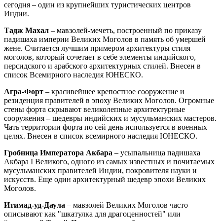
сегодня – один из крупнейших туристических центров
Индии.
Тадж Махал
– мавзолей-мечеть, построенный по приказу
падишаха империи Великих Моголов в память об умершей
жене. Считается лучшим примером архитектуры стиля
моголов, который сочетает в себе элементы индийского,
персидского и арабского архитектурных стилей. Внесен в
список Всемирного наследия ЮНЕСКО.
Агра-Форт
– красивейшее крепостное сооружение и
резиденция правителей в эпоху Великих Моголов. Огромные
стены форта скрывают великолепные архитектурные
сооружения – шедевры индийских и мусульманских мастеров.
Чать территории форта по сей день используется в военных
целях. Внесен в список всемирного наследия ЮНЕСКО.
Гробница Императора Акбара
– усыпальница падишаха
Акбара I Великого, одного из самых известных и почитаемых
мусульманских правителей Индии, покровителя науки и
искусств. Еще один архитектурный шедевр эпохи Великих
Моголов.
Итимад-уд-Даула
– мавзолей Великих Моголов часто
описывают как "шкатулка для драгоценностей" или