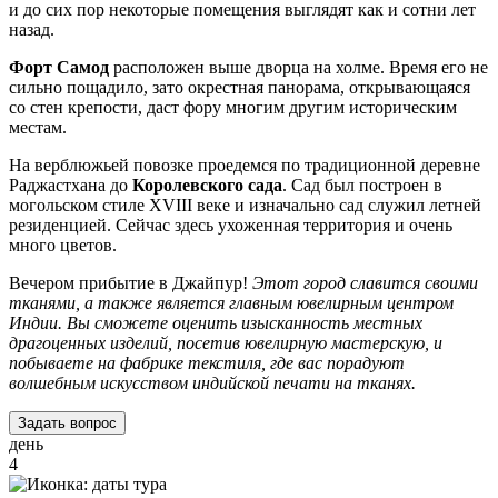
и до сих пор некоторые помещения выглядят как и сотни лет
назад.
Форт Самод
расположен выше дворца на холме. Время его не
сильно пощадило, зато окрестная панорама, открывающаяся
со стен крепости, даст фору многим другим историческим
местам.
На верблюжьей повозке проедемся по традиционной деревне
Раджастхана до
Королевского сада
. Сад был построен в
могольском стиле XVIII веке и изначально сад служил летней
резиденцией. Сейчас здесь ухоженная территория и очень
много цветов.
Вечером прибытие в Джайпур!
Этот город славится своими
тканями, а также является главным ювелирным центром
Индии. Вы сможете оценить изысканность местных
драгоценных изделий, посетив ювелирную мастерскую, и
побываете на фабрике текстиля, где вас порадуют
волшебным искусством индийской печати на тканях.
Задать вопрос
день
4