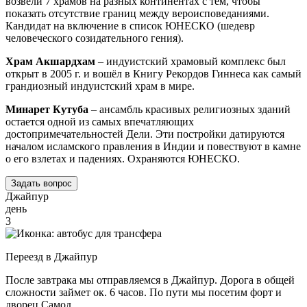
возвели 7 храмов на разных континентах с тем, чтобы
показать отсутствие границ между вероисповеданиями.
Кандидат на включение в список ЮНЕСКО (шедевр
человеческого созидательного гения).
Храм Акшардхам
– индуистский храмовый комплекс был
открыт в 2005 г. и вошёл в Книгу Рекордов Гиннеса как самый
грандиозный индуистский храм в мире.
Минарет Кутуба
– ансамбль красивых религиозных зданий
остается одной из самых впечатляющих
достопримечательностей Дели. Эти постройки датируются
началом исламского правления в Индии и повествуют в камне
о его взлетах и падениях. Охраняются ЮНЕСКО.
Задать вопрос
Джайпур
день
3
Переезд в Джайпур
После завтрака мы отправляемся в Джайпур. Дорога в общей
сложности займет ок. 6 часов. По пути мы посетим форт и
дворец Самод.