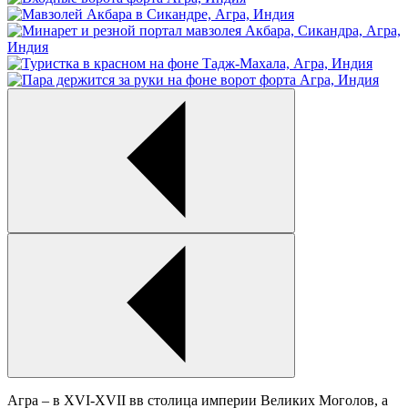
Агра – в XVI-XVII вв столица империи Великих Моголов, а