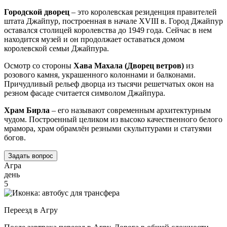
Городской дворец
– это королевская резиденция правителей
штата Джайпур, построенная в начале XVIII в. Город Джайпур
оставался столицей королевства до 1949 года. Сейчас в нем
находится музей и он продолжает оставаться домом
королевской семьи Джайпура.
Осмотр со стороны
Хава Махала
(Дворец ветров)
из
розового камня, украшенного колоннами и балконами.
Причудливый рельеф дворца из тысячи решетчатых окон на
резном фасаде считается символом Джайпура.
Храм Бирла
– его называют современным архитектурным
чудом. Построенный целиком из высоко качественного белого
мрамора, храм обрамлён резными скульптурами и статуями
богов.
Задать вопрос
Агра
день
5
Переезд в Агру