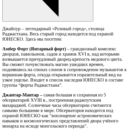
Джайпур – легендарный «Розовый город», столица
Раджастхана. Весь старый город находится под охраной
ЮНЕСКО. Здесь мы посетим:
Амбер Форт (Янтарный форт)
– грандиозный комплекс
дворцов, павильонов, садов и храмов XVI в, над которыми
возвышается причудливый дворец-крепость медового цвета.
Вы сможет почувствовать магию ушедших времен,
поднявшись на спинах слонов в сопровождении музыкантов к
вершинам форта, откуда открывается поразительный вид на
узкое ущелье. Входит в список наследия ЮНЕСКО в составе
группы “форты Раджастхана”.
Джантар-Мантар –
самая большая и сохранная из 5
обсерваторий XVIII в., построенная раджпутским
махараджей. Солнечные часы обсерватории считаются
самыми большими в мире. Обсерватория находится под
охраной ЮНЕСКО как "воплощение астрономических
навыков и космологических представлений двора учёного
монарха на исходе монгольского периода".