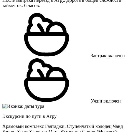
После завтрака переезд в Агру. Дорога в общей сложности
займет ок. 6 часов.
Завтрак включен
Ужин включен
Экскурсии по пути в Агру
Храмовый комплекс Галтаджи, Ступенчатый колодец Чанд
Баори, Храм Харшита Мата, Фатехпур-Сикри (Мертвый