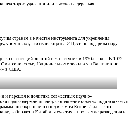
на некотором удалении или высоко на деревьях.
ругим странам в качестве инструмента для укрепления
ру, упоминают, что императрица У Цзэтянь подарила пару
нако настоящий золотой век наступил в 1970-е годы. В 1972
а Смитсоновскому Национальному зоопарку в Вашингтоне.
ии» в США.
нд и перешел к политике совместных научно-
словия для содержания панд. Соглашение обычно подписывается
рограммы по сохранению панд в самом Китае. И да — это
панду забирают в Китай для участия в программе разведения и