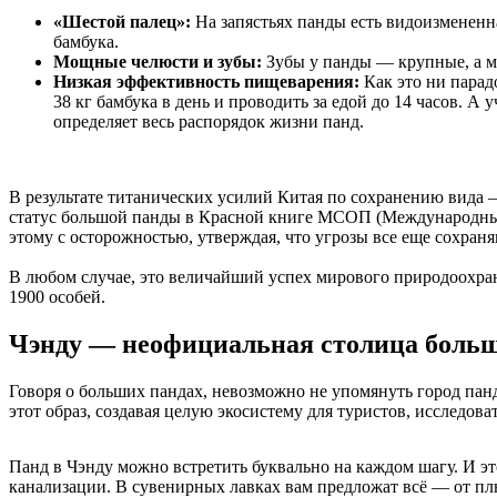
«Шестой палец»:
На запястьях панды есть видоизмененна
бамбука.
Мощные челюсти и зубы:
Зубы у панды — крупные, а мо
Низкая эффективность пищеварения:
Как это ни парад
38 кг бамбука в день и проводить за едой до 14 часов. А
определяет весь распорядок жизни
панд.
В результате титанических усилий Китая по сохранению вида —
статус большой панды в Красной книге МСОП (Международный 
этому с осторожностью, утверждая, что угрозы все еще сохран
В любом случае, это величайший успех мирового природоохра
1900 особей.
Чэнду — неофициальная столица боль
Говоря о больших пандах, невозможно не упомянуть город па
этот образ, создавая целую экосистему для туристов, исследова
Панд в Чэнду можно встретить буквально на каждом шагу. И э
канализации. В сувенирных лавках вам предложат всё — от пл