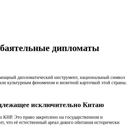
обаятельные дипломаты
я мощный дипломатический инструмент, национальный символ
али культурным феноменом и визитной карточкой этой страны.
адлежащее исключительно Китаю
ю КНР. Это право закреплено на государственном и
чит, что её естественный ареал дикого обитания исторически