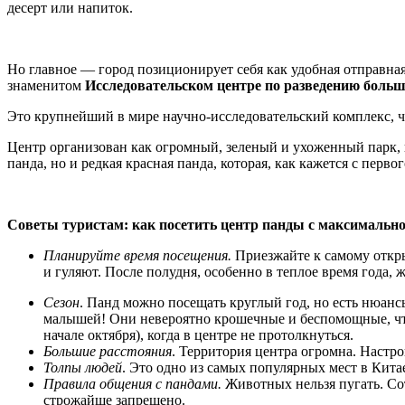
десерт или напиток.
Но главное — город позиционирует себя как удобная отправная
знаменитом
Исследовательском центре по разведению боль
Это крупнейший в мире научно-исследовательский комплекс, ч
Центр организован как огромный, зеленый и ухоженный парк, 
панда, но и редкая красная панда, которая, как кажется с первог
Советы туристам: как посетить центр панды с максимально
Планируйте время посещения.
Приезжайте к самому откры
и гуляют. После полудня, особенно в теплое время года,
Сезон
. Панд можно посещать круглый год, но есть нюанс
малышей! Они невероятно крошечные и беспомощные, что
начале октября), когда в центре не протолкнуться.
Большие расстояния
. Территория центра огромна. Настро
Толпы людей
. Это одно из самых популярных мест в Китае
Правила общения с пандами.
Животных нельзя пугать. Сот
строжайше запрещено.