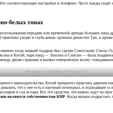
йте соответствующие настройки в телефоне. Часто панды сидят 
но-белых тонах
я использования передачи или временной аренды больших панд д
практики уходят в глубь веков: хроники династии Тан, к приме
 именно тогда первый подарок был сделан Советскому Союзу. Од
иксона в Китай, пара панд — Линлин и Синсин — была подарен
 между двумя странами и вызвал невероятную волну «пандаман
Мао Цзэдун, Чжан Юйфэн и Р. Никсон. 1972
ранного законодательства, Китай прекратил практику дарения па
доказать, что у нее есть и научный потенциал, и подходящие у
долларов в год за пару. Все эти средства, что важно, идут на п
ныши являются собственностью КНР
. Когда малыш подрастает, 