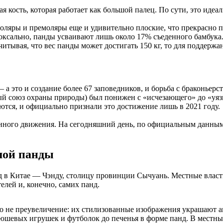
я кость, которая работает как большой палец. По сути, это идеа
ляры и премоляры еще и удивительно плоские, что прекрасно п
оксально, панды усваивают лишь около 17% съеденного бамбука.
 учитывая, что вес панды может достигать 150 кг, то для поддерж
 а это и создание более 67 заповедников, и борьба с браконье
союз охраны природы) был понижен с «исчезающего» до «уязви
яются, и официально признали это достижение лишь в 2021 году.
нного движения. На сегодняшний день, по официальным данным
шой панды
нд в Китае — Чэнду, столицу провинции Сычуань. Местные влас
телей и, конечно, самих панд.
то не преувеличение: их стилизованные изображения украшают а
юшевых игрушек и футболок до печенья в форме панд. В местны