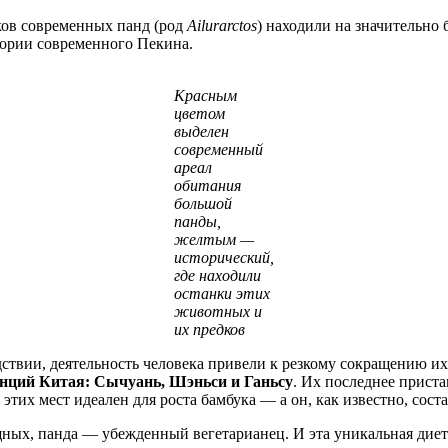
ков современных панд (род
Ailurarctos
) находили на значительно
тории современного Пекина.
Красным
цветом
выделен
современный
ареал
обитания
большой
панды,
желтым —
исторический,
где находили
останки этих
животных и
их предков
ствии, деятельность человека привели к резкому сокращению их
нций Китая: Сычуань, Шэньси и Ганьсу
. Их последнее прист
этих мест идеален для роста бамбука — а он, как известно, сост
щных, панда — убежденный вегетарианец. И эта уникальная дие