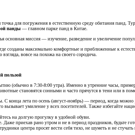
 точка для погружения в естественную среду обитания панд. Ту
шой панды
— главном парке панд в Китае.
ья основная миссия — изучение, разведение и увеличение попу
где созданы максимально комфортные и приближенные к естестве
о взгляда, вовсе на похожа на своего сородича.
й пользой
тию (обычно в 7:30-8:00 утра). Именно в утренние часы, пример
 животные становятся сонными и часто прячутся в тени или в пом
ы. С конца лета по осень (август-ноябрь) — период, когда мож
 вызывает умиление у всех посетителей. Также
избегайте наци
йтесь на долгую прогулку в удобной обуви.
. Даже приехав рано утром и не в период праздников, будьте гот
рудники центра просят вести себя тихо, не шуметь и не стучать