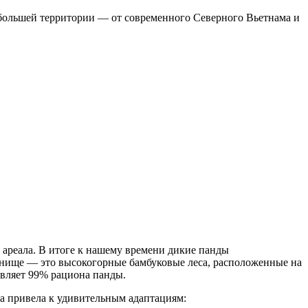
 большей территории — от современного Северного Вьетнама и
 ареала. В итоге к нашему времени дикие панды
анище — это высокогорные бамбуковые леса, расположенные на
авляет 99% рациона панды.
та привела к удивительным адаптациям: