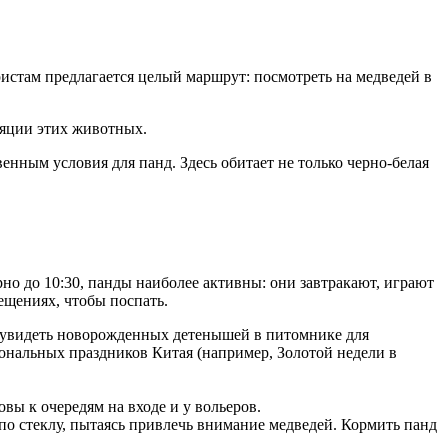
ристам предлагается целый маршрут: посмотреть на медведей в
ляции этих животных.
нным условия для панд. Здесь обитает не только черно-белая
но до 10:30, панды наиболее активны: они завтракают, играют
ещениях, чтобы поспать.
но увидеть новорожденных детенышей в питомнике для
ональных праздников Китая (например, Золотой недели в
овы к очередям на входе и у вольеров.
 по стеклу, пытаясь привлечь внимание медведей. Кормить панд