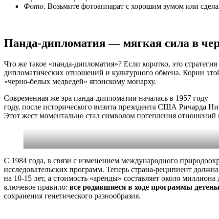
Фото
. Возьмите фотоаппарат с хорошим зумом или сдела
Панда-дипломатия — мягкая сила в чер
Что же такое «панда-дипломатия»? Если коротко, это стратеги
дипломатических отношений и культурного обмена. Корни этой 
«черно-белых медведей» японскому монарху.
Современная же эра панда-дипломатии началась в 1957 году —
году, после исторического визита президента США Ричарда Н
Этот жест моментально стал символом потепления отношений
С 1984 года, в связи с изменением международного природоох
исследовательских программ. Теперь страна-реципиент должна 
на 10-15 лет, а стоимость «аренды» составляет около миллиона 
ключевое правило:
все родившиеся в ходе программы дете
сохранения генетического разнообразия.