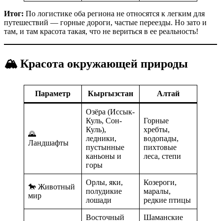
Итог:
По логистике оба региона не относятся к легким для
путешествий — горные дороги, частые переезды. Но зато и
там, и там красота такая, что не вериться в ее реальность!
🏔️ Красота окружающей природы
Параметр
Кыргызстан
Алтай
Озёра (Иссык-
Куль, Сон-
Горные
Куль),
хребты,
🌄
ледники,
водопады,
Ландшафты
пустынные
пихтовые
каньоны и
леса, степи
горы
Орлы, яки,
Козероги,
🐎 Животный
полудикие
маралы,
мир
лошади
редкие птицы
Восточный
Шаманские