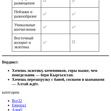
◻️
✅
размещения
Пейзажи и
✅
✅
разнообразие
Уникальные
✅
✅
впечатления
Восточный
◻️
колорит и
✅
экзотика
Вердикт:
Хочешь экзотику, кочевников, горы выше, чем
понедельник — бери Кыргызстан.
Хочешь перезагрузку с баней, соснами и шаманами
— Алтай ждёт.
категории
Все
32
Европа
1
Азия
5