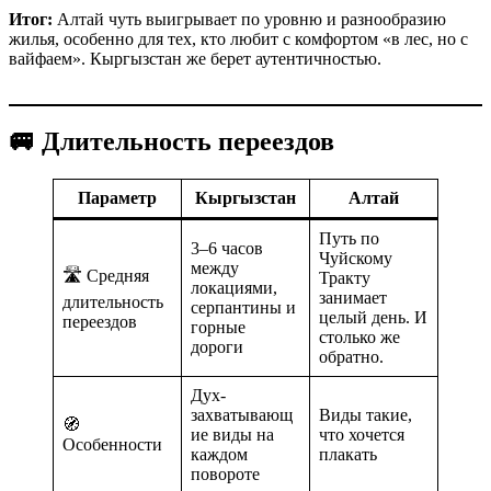
Итог:
Алтай чуть выигрывает по уровню и разнообразию
жилья, особенно для тех, кто любит с комфортом «в лес, но с
вайфаем». Кыргызстан же берет аутентичностью.
🚐 Длительность переездов
Параметр
Кыргызстан
Алтай
Путь по
3–6 часов
Чуйскому
между
🛣️ Средняя
Тракту
локациями,
занимает
длительность
серпантины и
целый день. И
переездов
горные
столько же
дороги
обратно.
Дух-
захватывающ
Виды такие,
🧭
ие виды на
что хочется
Особенности
каждом
плакать
повороте