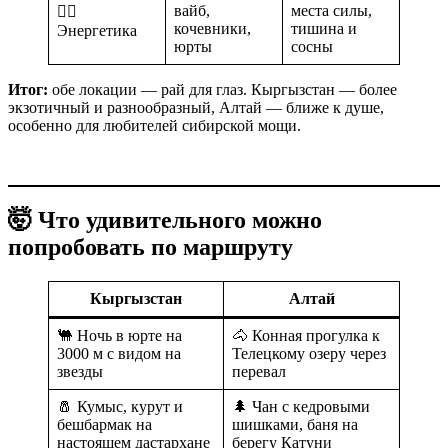
вайб,
места силы,
🧘‍♀️
кочевники,
тишина и
Энергетика
юрты
сосны
Итог:
обе локации — рай для глаз. Кыргызстан — более
экзотичный и разнообразный, Алтай — ближе к душе,
особенно для любителей сибирской мощи.
🤯 Что удивительного можно
попробовать по маршруту
Кыргызстан
Алтай
🐫 Ночь в юрте на
🐴 Конная прогулка к
3000 м с видом на
Телецкому озеру через
звезды
перевал
🧂 Кумыс, курут и
🌲 Чан с кедровыми
бешбармак на
шишками, баня на
настоящем дастархане
берегу Катуни