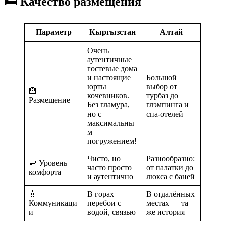
🛏️ Качество размещения
Параметр
Кыргызстан
Алтай
Очень
аутентичные
гостевые дома
и настоящие
Большой
юрты
выбор от
🏨
кочевников.
турбаз до
Размещение
Без гламура,
глэмпинга и
но с
спа-отелей
максимальны
м
погружением!
Чисто, но
Разнообразно:
🧼 Уровень
часто просто
от палатки до
комфорта
и аутентично
люкса с баней
💧
В горах —
В отдалённых
Коммуникаци
перебои с
местах — та
и
водой, связью
же история