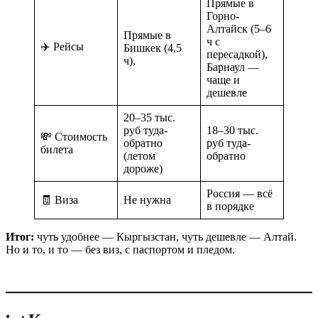
Прямые в
Горно-
Алтайск (5–6
Прямые в
ч с
✈️ Рейсы
Бишкек (4,5
пересадкой),
ч),
Барнаул —
чаще и
дешевле
20–35 тыс.
руб туда-
18–30 тыс.
💸 Стоимость
обратно
руб туда-
билета
(летом
обратно
дороже)
Россия — всё
🧾 Виза
Не нужна
в порядке
Итог:
чуть удобнее — Кыргызстан, чуть дешевле — Алтай.
Но и то, и то — без виз, с паспортом и пледом.