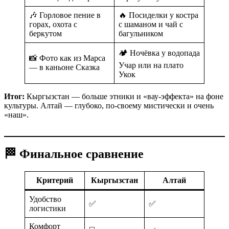
🎶 Горловое пение в
🔥 Посиделки у костра
горах, охота с
с шаманом и чай с
беркутом
багульником
🏕️ Ночёвка у водопада
📸 Фото как из Марса
Учар или на плато
— в каньоне Сказка
Укок
Итог:
Кыргызстан — больше этники и «вау-эффекта» на фоне
культуры. Алтай — глубоко, по-своему мистически и очень
«наш».
🏁 Финальное сравнение
Критерий
Кыргызстан
Алтай
Удобство
✅
✅
логистики
Комфорт